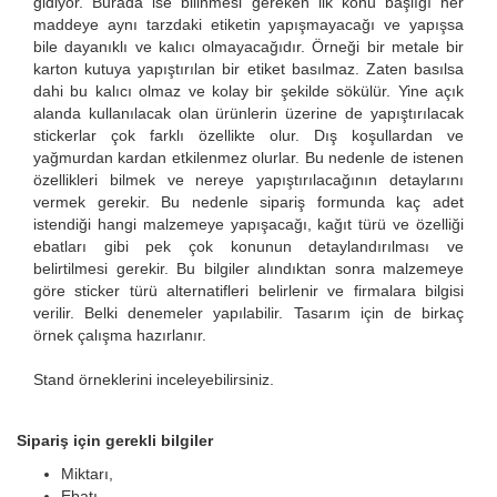
gidiyor. Burada ise bilinmesi gereken ilk konu başlığı her
maddeye aynı tarzdaki etiketin yapışmayacağı ve yapışsa
bile dayanıklı ve kalıcı olmayacağıdır. Örneği bir metale bir
karton kutuya yapıştırılan bir etiket basılmaz. Zaten basılsa
dahi bu kalıcı olmaz ve kolay bir şekilde sökülür. Yine açık
alanda kullanılacak olan ürünlerin üzerine de yapıştırılacak
stickerlar çok farklı özellikte olur. Dış koşullardan ve
yağmurdan kardan etkilenmez olurlar. Bu nedenle de istenen
özellikleri bilmek ve nereye yapıştırılacağının detaylarını
vermek gerekir. Bu nedenle sipariş formunda kaç adet
istendiği hangi malzemeye yapışacağı, kağıt türü ve özelliği
ebatları gibi pek çok konunun detaylandırılması ve
belirtilmesi gerekir. Bu bilgiler alındıktan sonra malzemeye
göre sticker türü alternatifleri belirlenir ve firmalara bilgisi
verilir. Belki denemeler yapılabilir. Tasarım için de birkaç
örnek çalışma hazırlanır.
Stand örneklerini inceleyebilirsiniz.
Sipariş için gerekli bilgiler
Miktarı,
Ebatı,